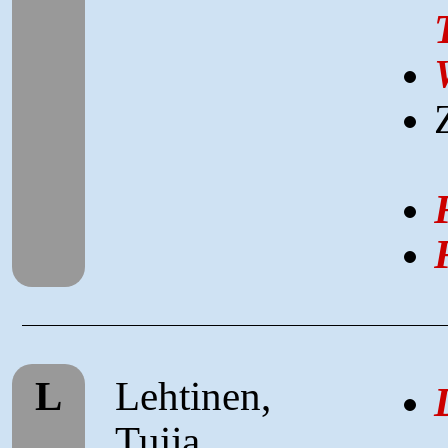
L
Lehtinen,
Tuija