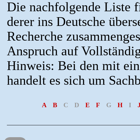
Die nachfolgende Liste 
derer ins Deutsche übers
Recherche zusammengeste
Anspruch auf Vollständig
Hinweis:
B
ei den mit ei
handelt es sich um Sach
A
B
C
D
E
F
G
H
I