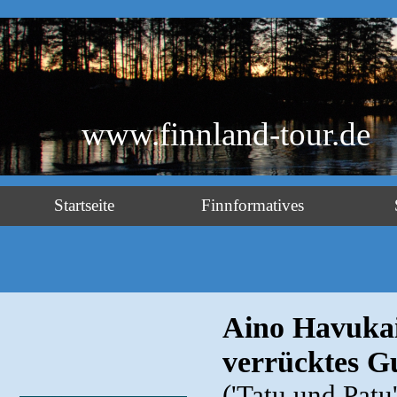
www.finnland-tour.de
Startseite
Finnformatives
Aino Havuka
verrücktes G
('Tatu und Patu