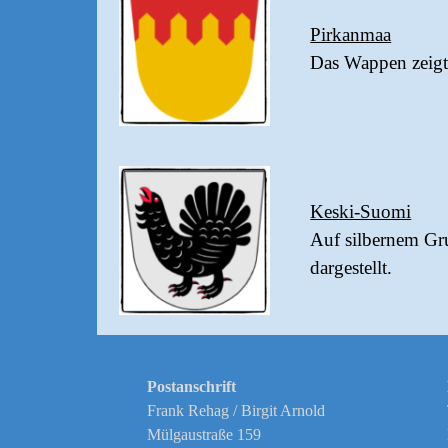
Pirkanmaa
Das Wappen zeigt 
Keski-Suomi
Auf silbernem Gru
dargestellt.
Postanschrift
Frank Rehag / Birgit Arnold
Mülgaustraße 159