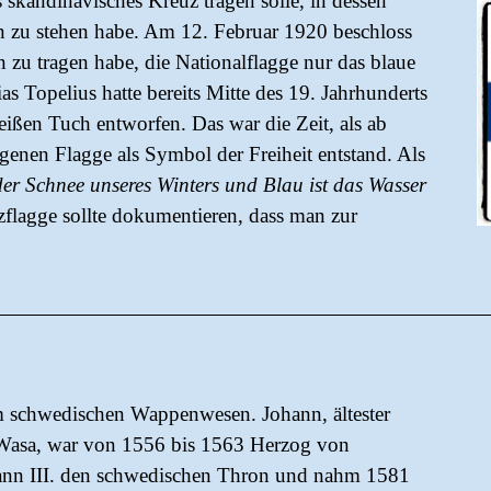
 skandinavisches Kreuz tragen solle, in dessen
n zu stehen habe. Am 12. Februar 1920 beschloss
n zu tragen habe, die Nationalflagge nur das blaue
s Topelius hatte bereits Mitte des 19. Jahrhunderts
eißen Tuch entworfen. Das war die Zeit, als ab
genen Flagge als Symbol der Freiheit entstand. Als
der Schnee unseres Winters und Blau ist das Wasser
zflagge sollte dokumentieren, dass man zur
m schwedischen Wappenwesen. Johann, ältester
Wasa, war von 1556 bis 1563 Herzog von
ohann III. den schwedischen Thron und nahm 1581