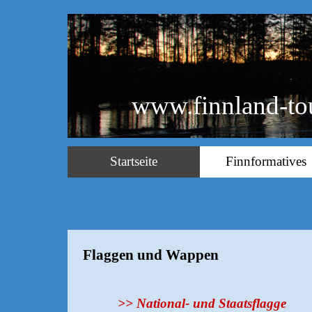
www.finnland-to
Startseite
Finnformatives
Flaggen und Wappen
>> National- und Staatsflagge