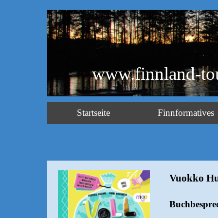
www.finnland-to
Startseite
Finnformatives
Vuokko Hu
Buchbesprec