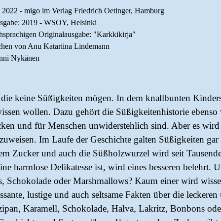
: 2022 - migo im Verlag Friedrich Oetinger, Hamburg
ausgabe: 2019 - WSOY, Helsinki
schsprachigen Originalausgabe: "Karkkikirja"
chen von Anu Katariina Lindemann
 Anni Nykänen
 die keine Süßigkeiten mögen. In dem knallbunten Kinde
wissen wollen. Dazu gehört die Süßigkeitenhistorie ebenso
en und für Menschen unwiderstehlich sind. Aber es wird a
zuweisen. Im Laufe der Geschichte galten Süßigkeiten gar 
em Zucker und auch die Süßholzwurzel wird seit Tausenden
eine harmlose Delikatesse ist, wird eines besseren belehr
s, Schokolade oder Marshmallows? Kaum einer wird wiss
ressante, lustige und auch seltsame Fakten über die leckere
zipan, Karamell, Schokolade, Halva, Lakritz, Bonbons ode