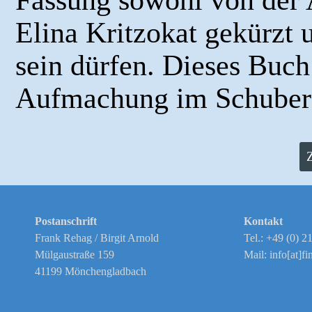
Elina Kritzokat gekürzt 
sein dürfen. Dieses Buch 
Aufmachung im Schuber
Z
Postanschrift
Kontakt
Frank Rehag / Birgit Arnold
Tel.: +49 (0) 
Mülgaustraße 159
Mail: info[at]fi
41199 Mönchengladbach